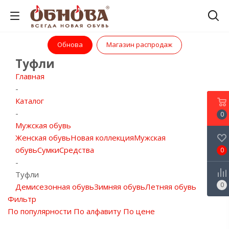
Обнова
Магазин распродаж
Туфли
Главная
-
Каталог
-
0
Мужская обувь
Женская обувь
Новая коллекция
Мужская
обувь
Сумки
Средства
0
-
Туфли
0
Демисезонная обувь
Зимняя обувь
Летняя обувь
Фильтр
По популярности
По алфавиту
По цене