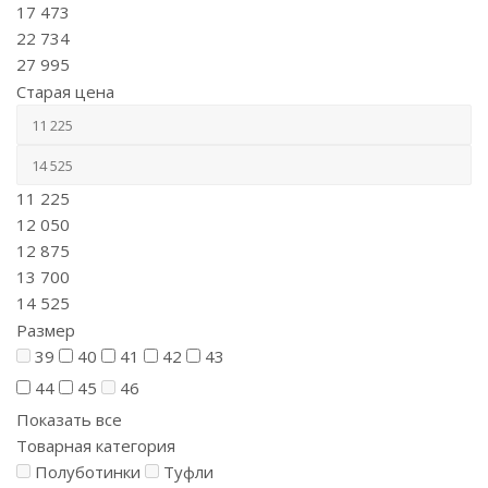
17 473
22 734
27 995
Старая цена
11 225
12 050
12 875
13 700
14 525
Размер
39
40
41
42
43
44
45
46
Показать все
Товарная категория
Полуботинки
Туфли