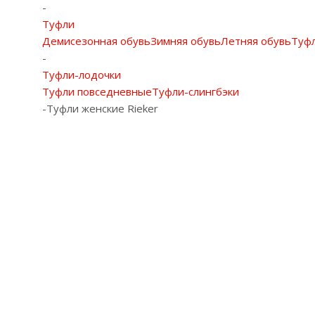
-
Туфли
Демисезонная обувь
Зимняя обувь
Летняя обувь
Туф
-
Туфли-лодочки
Туфли повседневные
Туфли-слингбэки
-
Туфли женские Rieker