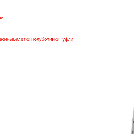
ли
асины
Балетки
Полуботинки
Туфли