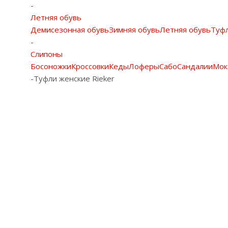
-
Летняя обувь
Демисезонная обувь
Зимняя обувь
Летняя обувь
Туф
-
Слипоны
Босоножки
Кроссовки
Кеды
Лоферы
Сабо
Сандалии
Мок
-
Туфли женские Rieker