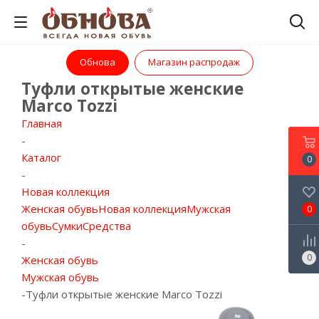
Обнова
Магазин распродаж
Туфли открытые женские
Marco Tozzi
Главная
-
Каталог
0
-
Новая коллекция
Женская обувь
Новая коллекция
Мужская
0
обувь
Сумки
Средства
-
0
Женская обувь
Мужская обувь
-
Туфли открытые женские Marco Tozzi