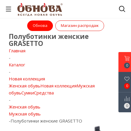
Обнова
Магазин распродаж
Полуботинки женские
GRASETTO
Главная
-
Каталог
0
-
Новая коллекция
Женская обувь
Новая коллекция
Мужская
0
обувь
Сумки
Средства
-
0
Женская обувь
Мужская обувь
-
Полуботинки женские GRASETTO