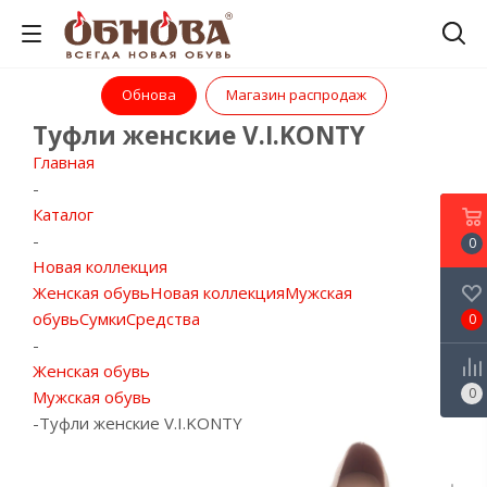
Обнова
Магазин распродаж
Туфли женские V.I.KONTY
Главная
-
Каталог
-
0
Новая коллекция
Женская обувь
Новая коллекция
Мужская
обувь
Сумки
Средства
0
-
Женская обувь
0
Мужская обувь
-
Туфли женские V.I.KONTY