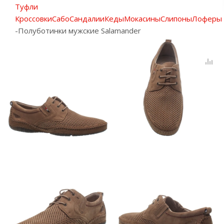
Туфли
Кроссовки
Сабо
Сандалии
Кеды
Мокасины
Слипоны
Лоферы
-
Полуботинки мужские Salamander