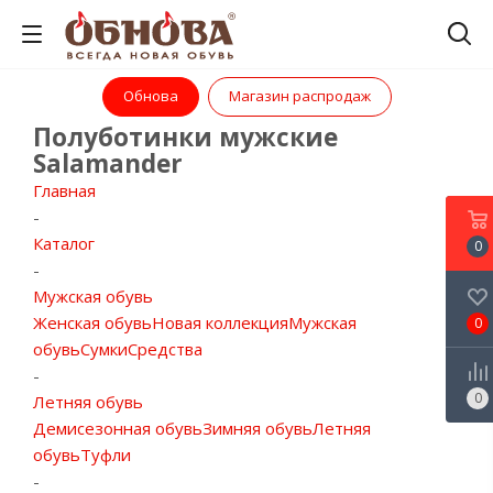
Обнова
Магазин распродаж
Полуботинки мужские
Salamander
Главная
-
Каталог
0
-
Мужская обувь
Женская обувь
Новая коллекция
Мужская
0
обувь
Сумки
Средства
-
0
Летняя обувь
Демисезонная обувь
Зимняя обувь
Летняя
обувь
Туфли
-